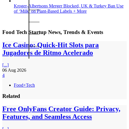
metodologicamente solidi è cresciuta in modo esponenziale negli
Kroger-Albertsons Merger Blocked, UK & Turkey Ban Use
ultimi anni. In questo contesto, piattaforme specializzate come
of ‘Milk’ on Plant-Based Labels + More
Betzoid Italia hanno assunto un ruolo sempre più rilevante, offrendo
agli appassionati strumenti di analisi avanzati per comprendere
meglio le dinamiche del calcio moderno. Comprendere come questi
sistemi funzionano, quali metodologie adottano e quali fonti
Food Tech Startup News, Trends & Events
consultano è fondamentale per chiunque voglia avvicinarsi al mondo
dei pronostici calcistici con consapevolezza e spirito critico.
Ice Casino: Quick‑Hit Slots para
Il Metodo Analitico di Betzoid Italia: Tra
Jugadores de Ritmo Acelerado
Statistica e Contesto Tattico
[...]
06 Aug 2026
La distinzione fondamentale che caratterizza l’approccio di Betzoid
4
Italia rispetto ad altre piattaforme di pronostici risiede
nell’integrazione sistematica tra analisi quantitativa e interpretazione
Food+Tech
qualitativa. Non si tratta semplicemente di raccogliere dati storici
sulle partite e applicare formule matematiche: il processo è molto più
Related
articolato e richiede una comprensione profonda delle variabili che
influenzano l’esito di una gara di calcio.
Free OnlyFans Creator Guide: Privacy,
Il punto di partenza di ogni analisi è rappresentato dalle statistiche di
Features, and Seamless Access
rendimento delle squadre nelle ultime settimane di competizione.
Betzoid Italia considera un arco temporale che generalmente copre
le ultime cinque o dieci partite, valutando non solo i risultati finali
[...]