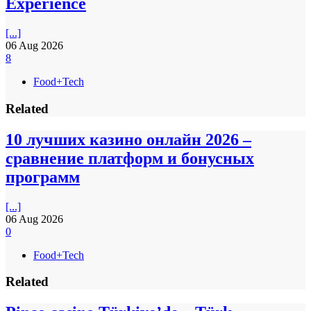
Experience
è particolarmente delicata: l’assenza di un giocatore chiave può
modificare significativamente le probabilità di un determinato esito,
[...]
e per questo motivo Betzoid Italia aggiorna costantemente le proprie
06 Aug 2026
analisi fino a poche ore prima del fischio d’inizio.
8
Per chi desidera approfondire le metodologie utilizzate dalla
Food+Tech
piattaforma e
dai un’occhiata
alle analisi dettagliate disponibili, è
importante comprendere che ogni pronostico è corredato da una
Related
spiegazione trasparente delle motivazioni che lo supportano,
permettendo agli utenti di valutare criticamente il ragionamento
analitico sottostante piuttosto che limitarsi ad accettare passivamente
10 лучших казино онлайн 2026 –
le conclusioni.
сравнение платформ и бонусных
Un aspetto innovativo dell’approccio di Betzoid Italia riguarda
программ
l’utilizzo di modelli predittivi basati sull’intelligenza artificiale e sul
machine learning. Questi algoritmi vengono addestrati su enormi
[...]
dataset storici e sono in grado di identificare correlazioni non
06 Aug 2026
immediatamente evidenti all’analisi umana tradizionale. Tuttavia, la
0
piattaforma mantiene sempre un supervisione umana esperta,
consapevole che i modelli automatizzati possono fallire in presenza
Food+Tech
di eventi eccezionali o contesti culturali specifici che non rientrano
nei pattern storici.
Related
L’Evoluzione dei Pronostici Calcistici