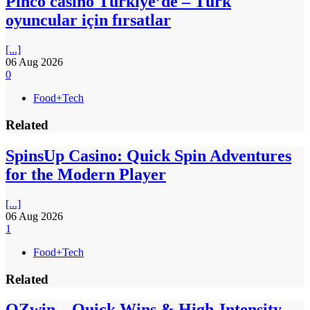
Pinco casino Türkiye’de – Türk
nell’Era Digitale
oyuncular için fırsatlar
Per comprendere appieno il valore dell’approccio metodologico di
[...]
Betzoid Italia, è utile collocare la piattaforma nel contesto più ampio
06 Aug 2026
dell’evoluzione storica dei pronostici calcistici. Fino agli anni
0
Novanta, i pronostici erano dominati da figure come i tipster
tradizionali, giornalisti sportivi e ex calciatori che basavano le
Food+Tech
proprie valutazioni principalmente sull’esperienza diretta e
sull’osservazione qualitativa del gioco.
Related
La rivoluzione digitale degli anni Duemila ha trasformato
radicalmente questo panorama. La disponibilità crescente di dati
SpinsUp Casino: Quick Spin Adventures
statistici dettagliati, combinata con la diffusione di strumenti
for the Modern Player
informatici sempre più potenti, ha aperto la strada a un approccio
molto più sistematico e quantitativo. Il calcio ha vissuto la propria
versione della “rivoluzione Moneyball”, il fenomeno che nel
[...]
baseball americano aveva dimostrato come l’analisi statistica
06 Aug 2026
avanzata potesse identificare talenti e strategie vincenti non rilevabili
1
attraverso l’osservazione tradizionale.
Food+Tech
In Italia, questo processo è stato inizialmente più lento rispetto ad
altri contesti europei, in parte a causa di una cultura calcistica
Related
profondamente radicata nella tradizione e nell’autorità degli esperti
storici. Tuttavia, negli ultimi dieci anni si è registrata
OZwin – Quick Wins & High‑Intensity
un’accelerazione significativa, con club di Serie A che investono