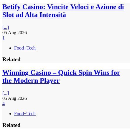
Betify Casino: Vincite Veloci e Azione di
Nessuna trattazione onesta dei pronostici calcistici può prescindere
Slot ad Alta Intensità
da una riflessione critica sui limiti intrinseci di qualsiasi sistema
predittivo applicato a uno sport caratterizzato da un elevato grado di
imprevedibilità. Il calcio, per sua natura, è uno sport a basso
[...]
punteggio in cui eventi singoli e casuali possono determinare l’esito
05 Aug 2026
di una partita indipendentemente dalla superiorità tecnica di una
1
squadra sull’altra.
Food+Tech
Betzoid Italia riconosce esplicitamente questa limitazione
fondamentale, adottando un approccio probabilistico piuttosto che
Related
deterministico. I pronostici non vengono presentati come certezze
assolute ma come valutazioni delle probabilità relative dei diversi
Winning Casino – Quick Spin Wins for
esiti possibili, basate sulle informazioni disponibili al momento
dell’analisi. Questa distinzione epistemologica è fondamentale: un
the Modern Player
pronostico corretto non è necessariamente quello che si realizza, ma
quello che riflette accuratamente le probabilità oggettive di ogni
[...]
scenario.
05 Aug 2026
4
Un altro aspetto critico riguarda la gestione responsabile delle
informazioni fornite agli utenti. La piattaforma sottolinea
Food+Tech
costantemente che i pronostici calcistici sono strumenti di analisi
sportiva e non garanzie di guadagno economico. In un contesto in
Related
cui le scommesse sportive sono legali e regolamentate in Italia
dall’Agenzia delle Dogane e dei Monopoli (ADM), è fondamentale